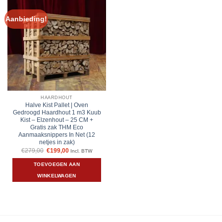
Aanbieding!
HAARDHOUT
Halve Kist Pallet | Oven
Gedroogd Haardhout 1 m3 Kuub
Kist – Elzenhout – 25 CM +
Gratis zak THM Eco
Aanmaaksnippers In Net (12
netjes in zak)
Oorspronkelijke
Huidige
€
279,00
€
199,00
Incl. BTW
prijs
prijs
was:
is:
TOEVOEGEN AAN
€279,00.
€199,00.
WINKELWAGEN