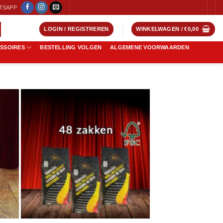
TSAPP
LOGIN / REGISTREREN
WINKELWAGEN /
€
0,00
ESSOIRES
BESTELLING VOLGEN
ALGEMENE VOORWAARDEN