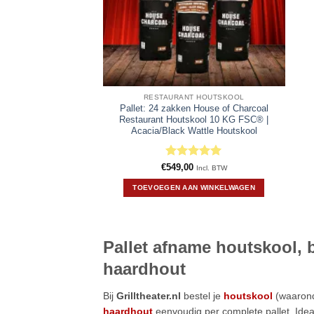
RESTAURANT HOUTSKOOL
Pallet: 24 zakken House of Charcoal
Restaurant Houtskool 10 KG FSC® |
Acacia/Black Wattle Houtskool
Gewaardeerd
€
549,00
Incl. BTW
5
uit 5
TOEVOEGEN AAN WINKELWAGEN
Pallet afname houtskool,
haardhout
Bij
Grilltheater.nl
bestel je
houtskool
(waaron
haardhout
eenvoudig per complete pallet. Idea