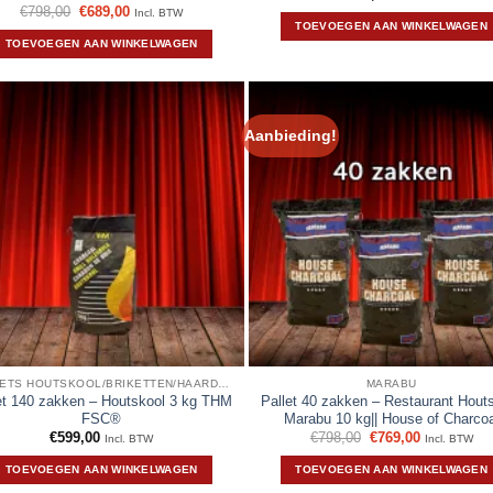
Oorspronkelijke
Huidige
€
798,00
€
689,00
Incl. BTW
prijs
prijs
TOEVOEGEN AAN WINKELWAGEN
was:
is:
TOEVOEGEN AAN WINKELWAGEN
€798,00.
€689,00.
Aanbieding!
PALLETS HOUTSKOOL/BRIKETTEN/HAARDHOUT
MARABU
et 140 zakken – Houtskool 3 kg THM
Pallet 40 zakken – Restaurant Hout
FSC®
Marabu 10 kg|| House of Charcoa
Oorspronkelijke
Huidige
€
599,00
€
798,00
€
769,00
Incl. BTW
Incl. BTW
prijs
prijs
was:
is:
TOEVOEGEN AAN WINKELWAGEN
TOEVOEGEN AAN WINKELWAGEN
€798,00.
€769,00.