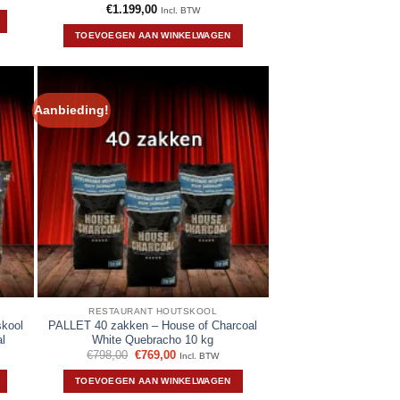
€
1.199,00
Incl. BTW
TOEVOEGEN AAN WINKELWAGEN
Aanbieding!
RESTAURANT HOUTSKOOL
skool
PALLET 40 zakken – House of Charcoal
l
White Quebracho 10 kg
Oorspronkelijke
Huidige
€
798,00
€
769,00
Incl. BTW
prijs
prijs
was:
is:
TOEVOEGEN AAN WINKELWAGEN
€798,00.
€769,00.