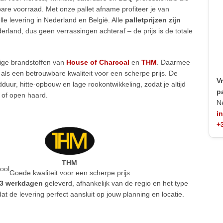
are voorraad. Met onze pallet afname profiteer je van
elle levering in Nederland en België. Alle
palletprijzen zijn
rland, dus geen verrassingen achteraf – de prijs is de totale
.
ige brandstoffen van
House of Charcoal
en
THM
. Daarmee
ls een betrouwbare kwaliteit voor een scherpe prijs. De
V
duur, hitte-opbouw en lage rookontwikkeling, zodat je altijd
p
 of open haard.
N
i
+
THM
ool
Goede kwaliteit voor een scherpe prijs
3 werkdagen
geleverd, afhankelijk van de regio en het type
dat de levering perfect aansluit op jouw planning en locatie.