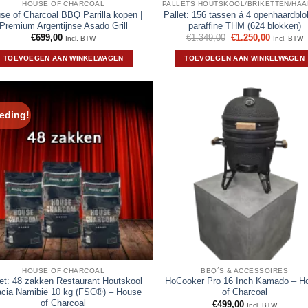
HOUSE OF CHARCOAL
se of Charcoal BBQ Parrilla kopen |
Pallet: 156 tassen á 4 openhaardbl
Premium Argentijnse Asado Grill
paraffine THM (624 blokken)
Oorspronkelijke
Huidige
€
699,00
€
1.349,00
€
1.250,00
Incl. BTW
Incl. BTW
prijs
prijs
was:
is:
TOEVOEGEN AAN WINKELWAGEN
TOEVOEGEN AAN WINKELWAGEN
€1.349,00.
€1.250,00
eding!
HOUSE OF CHARCOAL
BBQ´S & ACCESSOIRES
let: 48 zakken Restaurant Houtskool
HoCooker Pro 16 Inch Kamado – H
cia Namibië 10 kg (FSC®) – House
of Charcoal
of Charcoal
€
499,00
Incl. BTW