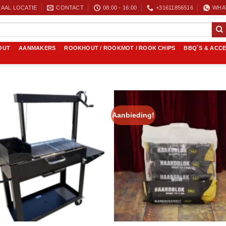
AAL LOCATIE
CONTACT
08:00 - 16:00
+31611856516
WHA
OUT
AANMAKERS
ROOKHOUT / ROOKMOT / ROOK CHIPS
BBQ´S & ACC
Aanbieding!