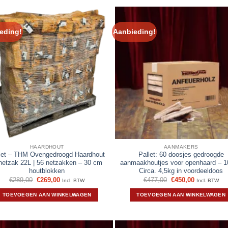
eding!
Aanbieding!
HAARDHOUT
AANMAKERS
let – THM Ovengedroogd Haardhout
Pallet: 60 doosjes gedroogde
 netzak 22L | 56 netzakken – 30 cm
aanmaakhoutjes voor openhaard – 
houtblokken
Circa. 4,5kg in voordeeldoos
Oorspronkelijke
Huidige
Oorspronkelijke
Huidige
€
289,00
€
269,00
€
477,00
€
450,00
Incl. BTW
Incl. BTW
prijs
prijs
prijs
prijs
was:
is:
was:
is:
TOEVOEGEN AAN WINKELWAGEN
TOEVOEGEN AAN WINKELWAGEN
€289,00.
€269,00.
€477,00.
€450,00.