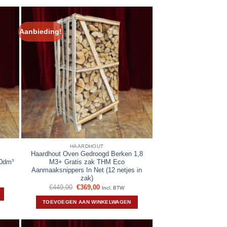
Aanbieding!
HAARDHOUT
Haardhout Oven Gedroogd Berken 1,8
10dm³
M3+ Gratis zak THM Eco
Aanmaaksnippers In Net (12 netjes in
zak)
Oorspronkelijke
Huidige
€
449,00
€
369,00
Incl. BTW
prijs
prijs
was:
is:
TOEVOEGEN AAN WINKELWAGEN
€449,00.
€369,00.