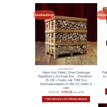
Aanbieding!
Aanbi
HAARDHOUT
Halve Kist Pallet | Oven Gedroogd
Pal
Haardhout 1 m3 Kuub Kist – Elzenhout –
in
25 CM + Gratis zak THM Eco
Aanmaaksnippers In Net (12 netjes in
zak)
Oorspronkelijke
Huidige
€
279,00
€
199,00
Incl. BTW
prijs
prijs
was:
is:
TOEVOEGEN AAN WINKELWAGEN
€279,00.
€199,00.