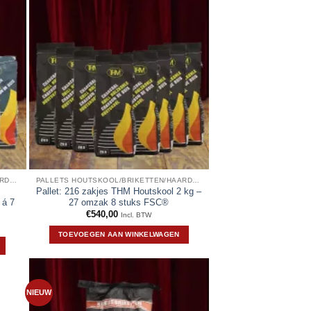
PALLETS HOUTSKOOL/BRIKETTEN/HAARDHOUT
PALLETS HOUTSKOOL/BRIKETTEN/HAARDHOUT
Pallet: 216 zakjes THM Houtskool 2 kg –
 á 7
27 omzak 8 stuks FSC®
€
540,00
Incl. BTW
TOEVOEGEN AAN WINKELWAGEN
NIEUW