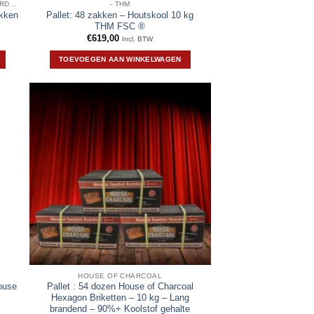
PALLETS HOUTSKOOL/BRIKETTEN/HAARDHOUT
- THM
okken
Pallet: 48 zakken – Houtskool 10 kg
THM FSC ®
€
619,00
Incl. BTW
TOEVOEGEN AAN WINKELWAGEN
.
HOUSE OF CHARCOAL
ouse
Pallet : 54 dozen House of Charcoal
Hexagon Briketten – 10 kg – Lang
brandend – 90%+ Koolstof gehalte