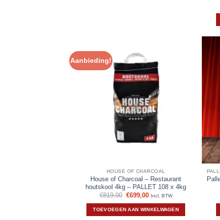
Aanbieding!
HOUSE OF CHARCOAL
House of Charcoal – Restaurant
Pall
houtskool 4kg – PALLET 108 x 4kg
Oorspronkelijke
Huidige
€
819,00
€
699,00
Incl. BTW
prijs
prijs
was:
is:
TOEVOEGEN AAN WINKELWAGEN
€819,00.
€699,00.