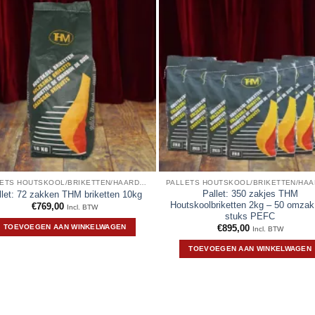
PALLETS HOUTSKOOL/BRIKETTEN/HAARDHOUT
Pallet: 350 zakjes THM
llet: 72 zakken THM briketten 10kg
Houtskoolbriketten 2kg – 50 omzak
€
769,00
Incl. BTW
stuks PEFC
TOEVOEGEN AAN WINKELWAGEN
€
895,00
Incl. BTW
TOEVOEGEN AAN WINKELWAGEN