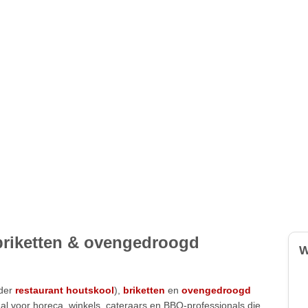
 briketten & ovengedroogd
W
der
restaurant houtskool
),
briketten
en
ovengedroogd
al voor horeca, winkels, cateraars en BBQ-professionals die