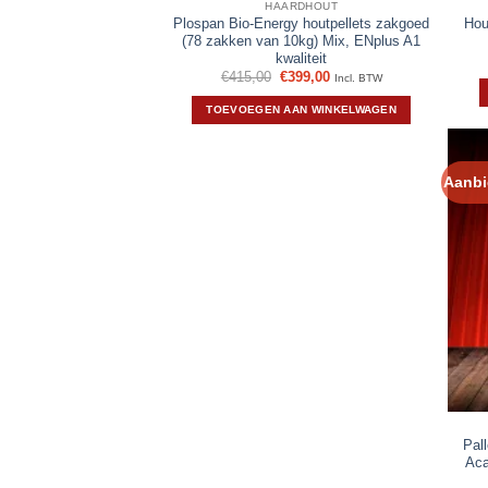
HAARDHOUT
Plospan Bio-Energy houtpellets zakgoed
Hou
(78 zakken van 10kg) Mix, ENplus A1
kwaliteit
Oorspronkelijke
Huidige
€
415,00
€
399,00
Incl. BTW
prijs
prijs
was:
is:
TOEVOEGEN AAN WINKELWAGEN
€415,00.
€399,00.
Aanbi
Pal
Aca