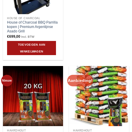
HOUSE OF CHARCOAL
House of Charcoal BBQ Parrilla
kopen | Premium Argentijnse
Asado Grill
€
699,00
Incl. BTW
TOEVOEGEN AAN
WINKELWAGEN
Aanbieding!
Nieuw
HAARDHOUT
HAARDHOUT