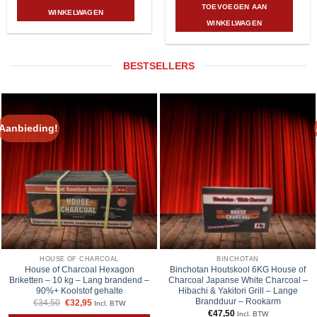
was:
is:
TOEVOEGEN AAN
€449,00.
€369,00.
WINKELWAGEN
WINKELWAGEN
BESTSELLERS
Aanbieding!
HOUSE OF CHARCOAL
BINCHOTAN
House of Charcoal Hexagon
Binchotan Houtskool 6KG House of
Briketten – 10 kg – Lang brandend –
Charcoal Japanse White Charcoal –
90%+ Koolstof gehalte
Hibachi & Yakitori Grill – Lange
Brandduur – Rookarm
Oorspronkelijke
Huidige
€
34,50
€
32,95
Incl. BTW
prijs
prijs
€
47,50
Incl. BTW