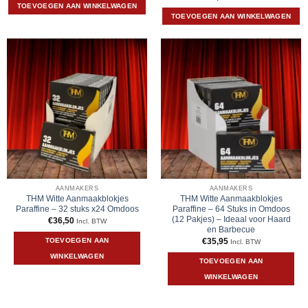
was:
is:
TOEVOEGEN AAN WINKELWAGEN
€34,50.
€32,95.
TOEVOEGEN AAN WINKELWAGEN
AANMAKERS
AANMAKERS
THM Witte Aanmaakblokjes
THM Witte Aanmaakblokjes
Paraffine – 32 stuks x24 Omdoos
Paraffine – 64 Stuks in Omdoos
(12 Pakjes) – Ideaal voor Haard
€
36,50
Incl. BTW
en Barbecue
TOEVOEGEN AAN
€
35,95
Incl. BTW
WINKELWAGEN
TOEVOEGEN AAN
WINKELWAGEN