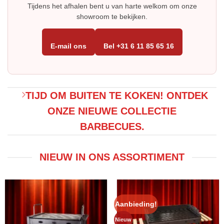
Tijdens het afhalen bent u van harte welkom om onze
showroom te bekijken.
E-mail ons
Bel +31 6 11 85 65 16
TIJD OM BUITEN TE KOKEN! ONTDEK
ONZE NIEUWE COLLECTIE
BARBECUES.
NIEUW IN ONS ASSORTIMENT
Aanbieding!
Nieuw