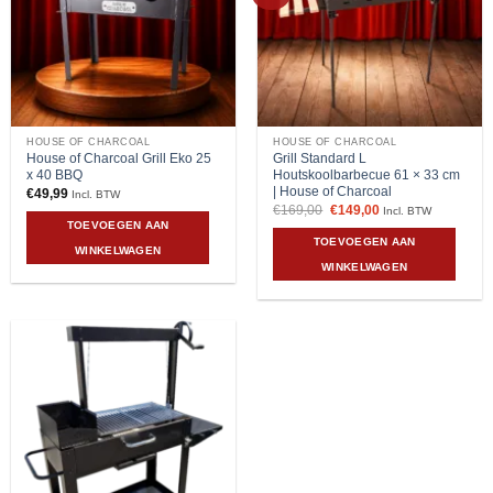
HOUSE OF CHARCOAL
HOUSE OF CHARCOAL
House of Charcoal Grill Eko 25
Grill Standard L
x 40 BBQ
Houtskoolbarbecue 61 × 33 cm
| House of Charcoal
€
49,99
Incl. BTW
Oorspronkelijke
Huidige
€
169,00
€
149,00
Incl. BTW
prijs
prijs
TOEVOEGEN AAN
was:
is:
TOEVOEGEN AAN
€169,00.
€149,00.
WINKELWAGEN
WINKELWAGEN