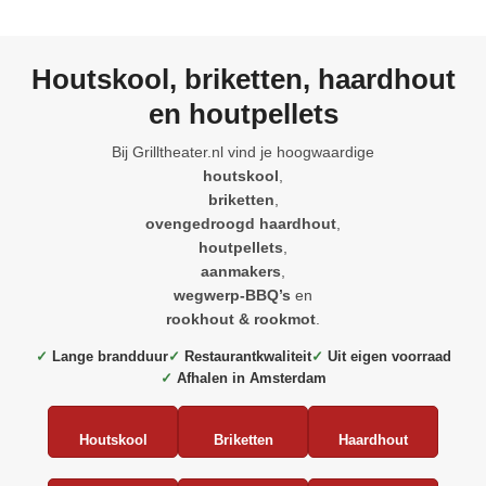
Houtskool, briketten, haardhout
en houtpellets
Bij Grilltheater.nl vind je hoogwaardige
houtskool
,
briketten
,
ovengedroogd haardhout
,
houtpellets
,
aanmakers
,
wegwerp-BBQ’s
en
rookhout & rookmot
.
✓
Lange brandduur
✓
Restaurantkwaliteit
✓
Uit eigen voorraad
✓
Afhalen in Amsterdam
Houtskool
Briketten
Haardhout