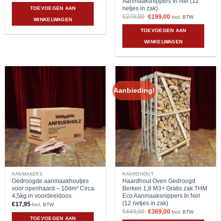
Aanmaaksnippers In Net (12
was:
is:
netjes in zak)
TOEVOEGEN AAN
€39,99.
€37,50.
Oorspronkelijke
Huidige
€
279,00
€
199,00
Incl. BTW
WINKELWAGEN
prijs
prijs
was:
is:
TOEVOEGEN AAN
€279,00.
€199,00.
WINKELWAGEN
Aanbieding!
AANMAKERS
HAARDHOUT
Gedroogde aanmaakhoutjes
Haardhout Oven Gedroogd
voor openhaard – 10dm³ Circa.
Berken 1,8 M3+ Gratis zak THM
4,5kg in voordeeldoos
Eco Aanmaaksnippers In Net
(12 netjes in zak)
€
17,95
Incl. BTW
Oorspronkelijke
Huidige
€
449,00
€
369,00
Incl. BTW
prijs
prijs
TOEVOEGEN AAN