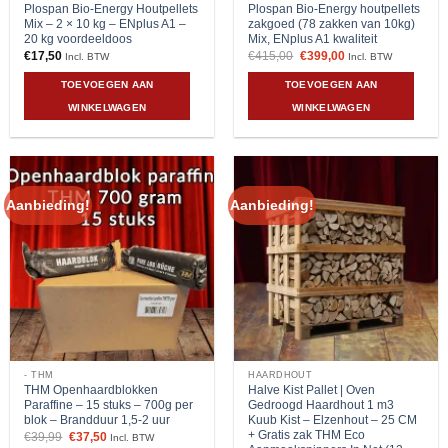
Plospan Bio-Energy Houtpellets
Plospan Bio-Energy houtpellets
Mix – 2 × 10 kg – ENplus A1 –
zakgoed (78 zakken van 10kg)
20 kg voordeeldoos
Mix, ENplus A1 kwaliteit
Oorspronkelijke
Huidige
€
17,50
€
415,00
€
399,00
Incl. BTW
Incl. BTW
prijs
prijs
was:
is:
TOEVOEGEN AAN
TOEVOEGEN AAN
€415,00.
€399,00.
WINKELWAGEN
WINKELWAGEN
Aanbieding!
Aanbieding!
- THM
HAARDHOUT
THM Openhaardblokken
Halve Kist Pallet | Oven
Paraffine – 15 stuks – 700g per
Gedroogd Haardhout 1 m3
blok – Brandduur 1,5-2 uur
Kuub Kist – Elzenhout – 25 CM
+ Gratis zak THM Eco
Oorspronkelijke
Huidige
€
39,99
€
37,50
Incl. BTW
prijs
prijs