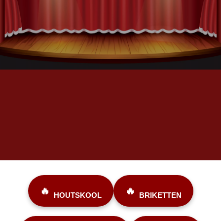
Direct uit eigen voorraad.
Kwaliteit voor iedere barbecue
Op werkdagen vóór 15.00 uur besteld, dezelfde werkdag verzonden.
Levering door heel Nederland met PostNL
🔥
🔥
HOUTSKOOL
BRIKETTEN