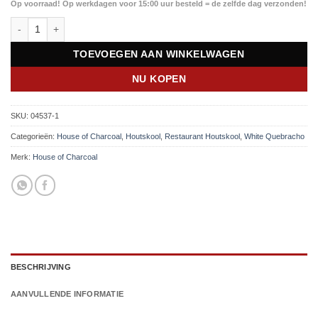
Op voorraad! Op werkdagen voor 15:00 uur besteld = de zelfde dag verzonden!
was:
is:
Restaurant Houtskool White Quebracho 2x10 kg (20 kg)|| House of Cha
€53,95.
€49,50.
TOEVOEGEN AAN WINKELWAGEN
NU KOPEN
SKU:
04537-1
Categorieën:
House of Charcoal
,
Houtskool
,
Restaurant Houtskool
,
White Quebracho
Merk:
House of Charcoal
BESCHRIJVING
AANVULLENDE INFORMATIE