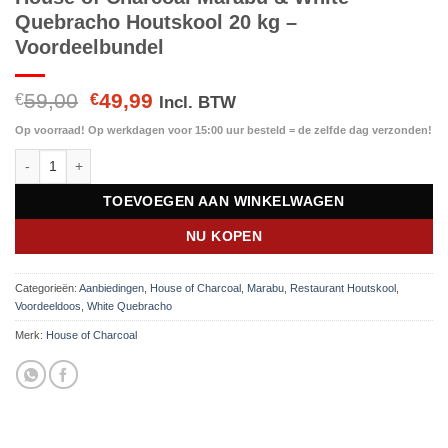
Quebracho Houtskool 20 kg –
Voordeelbundel
Oorspronkelijke
Huidige
59,00
49,99
€
€
Incl. BTW
prijs
prijs
Op voorraad! Op werkdagen voor 15:00 uur besteld = de zelfde dag verzonden!
was:
is:
House of Charcoal Marabu & White Quebracho Houtskool 20 kg – Voor
€59,00.
€49,99.
TOEVOEGEN AAN WINKELWAGEN
NU KOPEN
Categorieën:
Aanbiedingen
,
House of Charcoal
,
Marabu
,
Restaurant Houtskool
,
Voordeeldoos
,
White Quebracho
Merk:
House of Charcoal