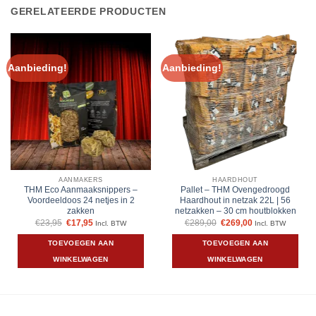
GERELATEERDE PRODUCTEN
Aanbieding!
Aanbieding!
AANMAKERS
HAARDHOUT
THM Eco Aanmaaksnippers –
Pallet – THM Ovengedroogd
Voordeeldoos 24 netjes in 2
Haardhout in netzak 22L | 56
zakken
netzakken – 30 cm houtblokken
Oorspronkelijke
Huidige
Oorspronkelijke
Huidige
€
23,95
€
17,95
€
289,00
€
269,00
Incl. BTW
Incl. BTW
prijs
prijs
prijs
prijs
was:
is:
was:
is:
TOEVOEGEN AAN
TOEVOEGEN AAN
€23,95.
€17,95.
€289,00.
€269,00.
WINKELWAGEN
WINKELWAGEN