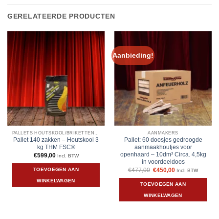
GERELATEERDE PRODUCTEN
Aanbieding!
PALLETS HOUTSKOOL/BRIKETTEN/HAARDHOUT
AANMAKERS
Pallet 140 zakken – Houtskool 3
Pallet: 60 doosjes gedroogde
kg THM FSC®
aanmaakhoutjes voor
openhaard – 10dm³ Circa. 4,5kg
€
599,00
Incl. BTW
in voordeeldoos
Oorspronkelijke
Huidige
TOEVOEGEN AAN
€
477,00
€
450,00
Incl. BTW
prijs
prijs
WINKELWAGEN
was:
is:
TOEVOEGEN AAN
€477,00.
€450,00.
WINKELWAGEN