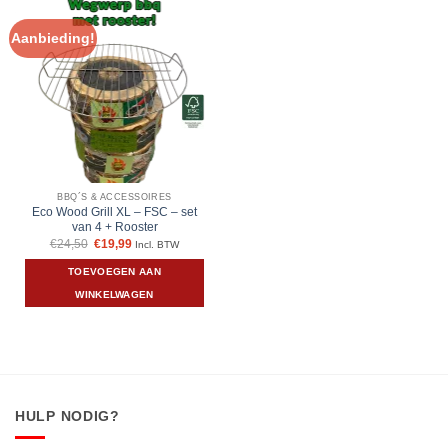
Aanbieding!
BBQ´S & ACCESSOIRES
Eco Wood Grill XL – FSC – set
van 4 + Rooster
Oorspronkelijke
Huidige
€
24,50
€
19,99
Incl. BTW
prijs
prijs
was:
is:
TOEVOEGEN AAN
€24,50.
€19,99.
WINKELWAGEN
HULP NODIG?