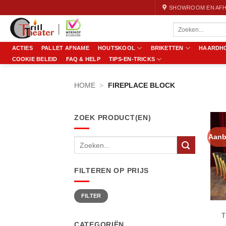
Ga
SHOWROOM EN AFH
naar
Zoeken
inhoud
naar:
ACTIES
PALLET AFNAME
HOUTSKOOL
BRIKETTEN
HAARDH
COOKIE BELEID
FAQ & HELP
TIPS-EN-TRICKS
HOME
>
FIREPLACE BLOCK
ZOEK PRODUCT(EN)
Aanb
Zoeken
naar:
FILTEREN OP PRIJS
Min.
Max.
FILTER
prijs
prijs
T
CATEGORIËN