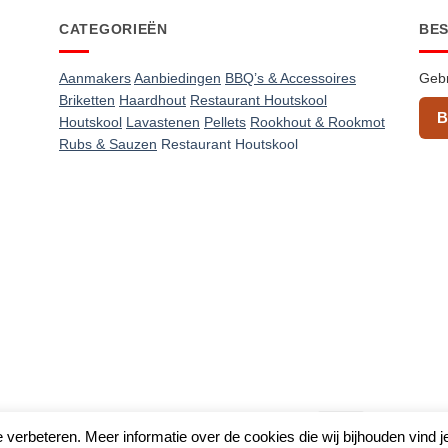
CATEGORIEËN
BE
Aanmakers
Aanbiedingen
BBQ’s & Accessoires
Gebr
Briketten
Haardhout
Restaurant Houtskool
B
Houtskool
Lavastenen
Pellets
Rookhout & Rookmot
Rubs & Sauzen
Restaurant Houtskool
IDeal
Algemene voorwaarden
&
Privacy beleid
 verbeteren. Meer informatie over de cookies die wij bijhouden vind j