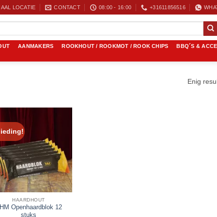
AAL LOCATIE
CONTACT
08:00 - 16:00
+31611856516
WHA
OUT
AANMAKERS
ROOKHOUT / ROOKMOT / ROOK CHIPS
BBQ´S & ACC
Enig resu
ieding!
HAARDHOUT
HM Openhaardblok 12
stuks