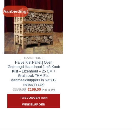
Aanbieding!
HAARDHOUT
Halve Kist Pallet | Oven
Gedroogd Haardhout 1 m3 Kuub
Kist – Elzenhout – 25 CM +
Gratis zak THM Eco
Aanmaaksnippers In Net (12
netjes in zak)
Oorspronkelijke
Huidige
€
279,00
€
199,00
Incl. BTW
prijs
prijs
was:
is:
TOEVOEGEN AAN
€279,00.
€199,00.
WINKELWAGEN