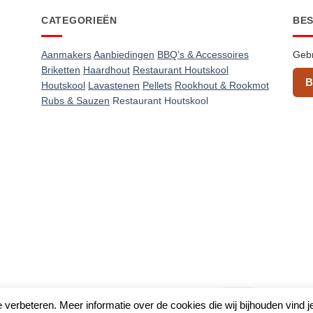
CATEGORIEËN
BE
Aanmakers
Aanbiedingen
BBQ’s & Accessoires
Gebr
Briketten
Haardhout
Restaurant Houtskool
B
Houtskool
Lavastenen
Pellets
Rookhout & Rookmot
Rubs & Sauzen
Restaurant Houtskool
IDeal
Algemene voorwaarden
&
Privacy beleid
 verbeteren. Meer informatie over de cookies die wij bijhouden vind j