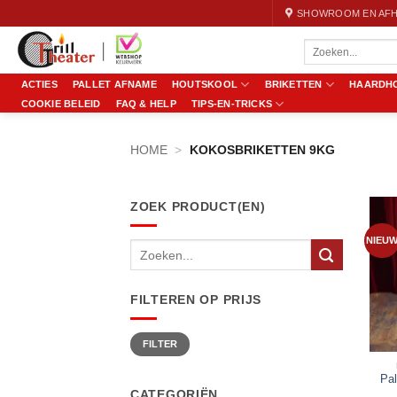
Ga
SHOWROOM EN AFH
naar
Zoeken
inhoud
naar:
ACTIES
PALLET AFNAME
HOUTSKOOL
BRIKETTEN
HAARDH
COOKIE BELEID
FAQ & HELP
TIPS-EN-TRICKS
HOME
>
KOKOSBRIKETTEN 9KG
ZOEK PRODUCT(EN)
NIEU
Zoeken
naar:
FILTEREN OP PRIJS
Min.
Max.
FILTER
prijs
prijs
Pal
CATEGORIËN