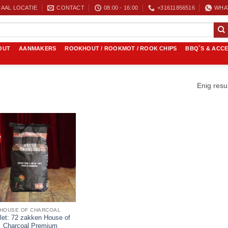
AAL LOCATIE
CONTACT
08:00 - 16:00
+31611856516
WHA
OUT
AANMAKERS
ROOKHOUT / ROOKMOT / ROOK CHIPS
BBQ´S & ACC
Enig resu
W
HOUSE OF CHARCOAL
let: 72 zakken House of
Charcoal Premium