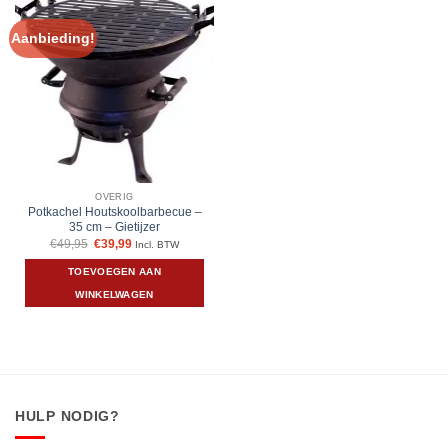
Aanbieding!
OVERIG
Potkachel Houtskoolbarbecue –
35 cm – Gietijzer
Oorspronkelijke
Huidige
€
49,95
€
39,99
Incl. BTW
prijs
prijs
was:
is:
TOEVOEGEN AAN
€49,95.
€39,99.
WINKELWAGEN
HULP NODIG?