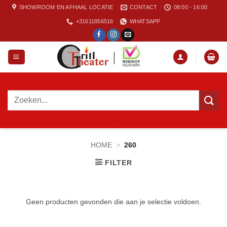
Ga
SHOWROOM EN AFHAAL LOCATIE
CONTACT
08:00 - 16:00
naar
+31611856516
WHATSAPP
inhoud
Zoeken
naar:
HOME
>
260
FILTER
Geen producten gevonden die aan je selectie voldoen.