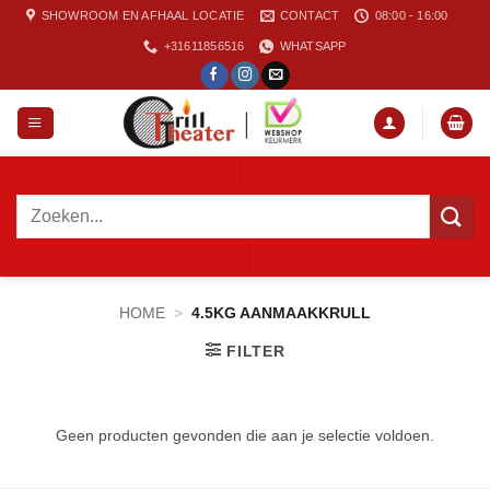
Ga
SHOWROOM EN AFHAAL LOCATIE
CONTACT
08:00 - 16:00
naar
+31611856516
WHATSAPP
inhoud
Zoeken
naar:
HOME
>
4.5KG AANMAAKKRULL
FILTER
Geen producten gevonden die aan je selectie voldoen.