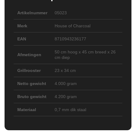
Artikelnummer
05023
Merk
House of Charcoal
EAN
8710943236177
50 cm hoog x 45 cm breed x 26
Afmetingen
cm diep
Grillrooster
23 x 34 cm
Netto gewicht
4.000 gram
Bruto gewicht
4.200 gram
Materiaal
0,7 mm dik staal