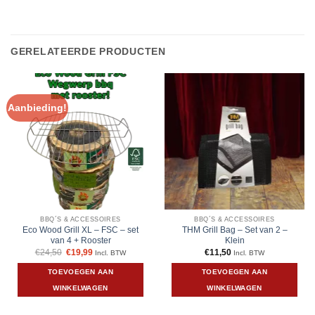
GERELATEERDE PRODUCTEN
Aanbieding!
BBQ´S & ACCESSOIRES
BBQ´S & ACCESSOIRES
Eco Wood Grill XL – FSC – set
THM Grill Bag – Set van 2 –
van 4 + Rooster
Klein
Oorspronkelijke
Huidige
€
24,50
€
19,99
€
11,50
Incl. BTW
Incl. BTW
prijs
prijs
was:
is:
TOEVOEGEN AAN
TOEVOEGEN AAN
€24,50.
€19,99.
WINKELWAGEN
WINKELWAGEN