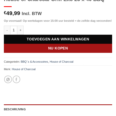
49,99
€
Incl. BTW
Op voorraad! Op werkdagen voor 15:00 uur besteld = de zelfde dag verzonden!
House of Charcoal Grill Eko 25 x 40 BBQ aantal
TOEVOEGEN AAN WINKELWAGEN
NU KOPEN
Categorieën:
BBQ´s & Accessoires
,
House of Charcoal
Merk:
House of Charcoal
BESCHRIJVING