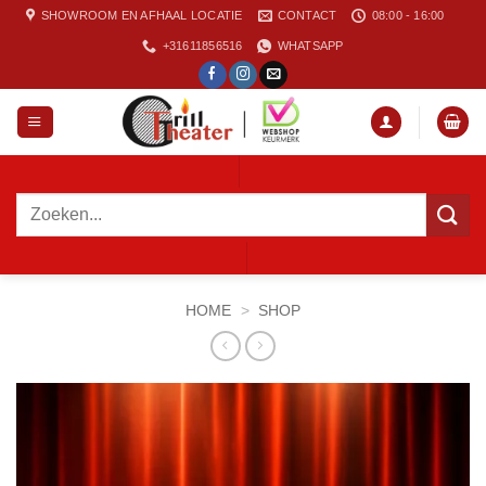
Ga
SHOWROOM EN AFHAAL LOCATIE
CONTACT
08:00 - 16:00
naar
+31611856516
WHATSAPP
inhoud
Zoeken
naar:
HOME
>
SHOP