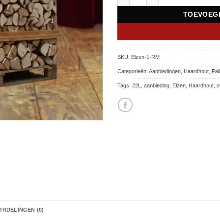
TOEVOEG
SKU:
Elzen-1-RM
Categorieën:
Aanbiedingen
,
Haardhout
,
Pal
Tags:
22L
,
aanbieding
,
Elzen
,
Haardhout
,
o
RDELINGEN (0)