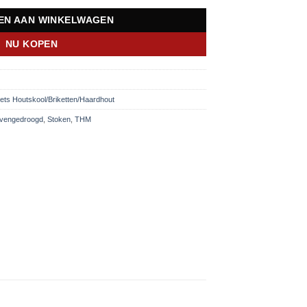
EN AAN WINKELWAGEN
NU KOPEN
lets Houtskool/Briketten/Haardhout
vengedroogd
,
Stoken
,
THM