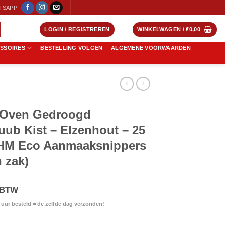
TSAPP
LOGIN / REGISTREREN
WINKELWAGEN /
€
0,00
ESSOIRES
BESTELLING VOLGEN
ALGEMENE VOORWAARDEN
 | Oven Gedroogd
ub Kist – Elzenhout – 25
THM Eco Aanmaaksnippers
n zak)
ijke
ige
. BTW
uur besteld = de zelfde dag verzonden!
d Haardhout 1 m3 Kuub Kist - Elzenhout - 25 CM + Gratis zak THM Eco Aan
,00.