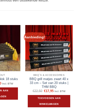
 elzenhout een uitstekende keuze.
Aanbieding!
OUT
BBQ´S & ACCESSOIRES
BBQ grill matjes zwart 40 x
ok 18 stuks
33 cm – Set van 20 stuks |
ronkelijke
Huidige
0
Incl. BTW
prijs
THM BBQ
is:
Oorspronkelijke
Huidige
N AAN
€
22,50
€
17,95
Incl. BTW
5.
€57,00.
prijs
prijs
was:
is:
AGEN
TOEVOEGEN AAN
€22,50.
€17,95.
WINKELWAGEN